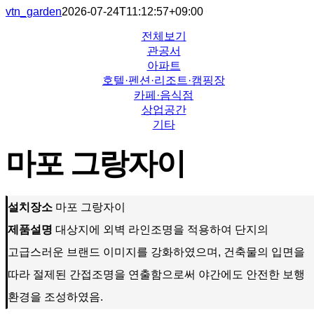
vtn_garden
2026-07-24T11:12:57+09:00
전체보기
관공서
아파트
호텔·펜션·리조트·캠핑장
카페·음식점
상업공간
기타
마포 그랑자이
설치장소
마포 그랑자이
제품설명
대상지에 외벽 라인조명을 적용하여 단지의
고급스러운 브랜드 이미지를 강화하였으며, 건축물의 입면을
따라 절제된 간접조명을 연출함으로써 야간에도 안전한 보행
환경을 조성하였음.