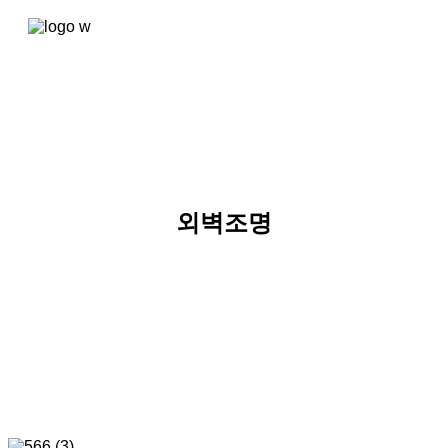
콘텐츠로
건너뛰기
외벽조명