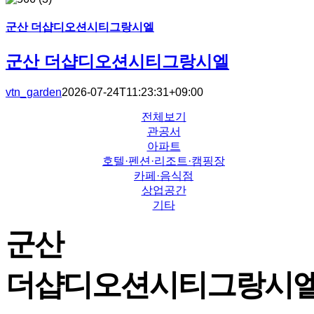
군산 더샵디오션시티그랑시엘
군산 더샵디오션시티그랑시엘
vtn_garden
2026-07-24T11:23:31+09:00
전체보기
관공서
아파트
호텔·펜션·리조트·캠핑장
카페·음식점
상업공간
기타
군산
더샵디오션시티그랑시