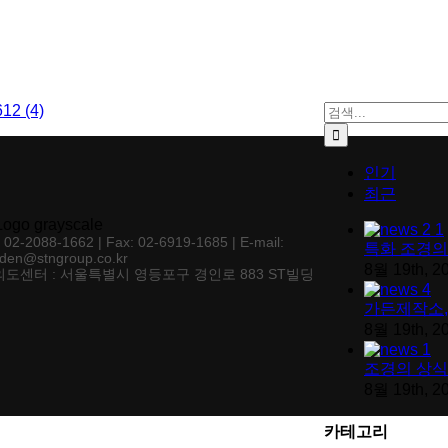
검색:
인기
최근
: 02-2088-1662 | Fax: 02-6919-1685 | E-mail:
특화 조경의
den@stngroup.co.kr
8월 19th, 2
도센터 : 서울특별시 영등포구 경인로 883 ST빌딩
가든제작소,
8월 19th, 2
조경의 상식
8월 19th, 2
카테고리