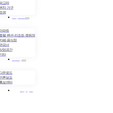
파고라
벤치·가구
조명
시공사례
아파트
호텔·펜션·리조트·캠핑장
카페·음식점
관공서
상업공간
기타
자료실
다운로드
언론보도
홍보센터
시공문의