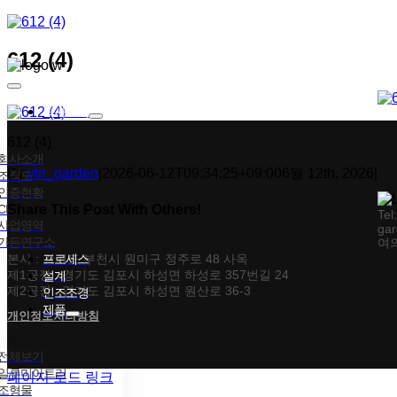
콘텐츠로
건너뛰기
612 (4)
Toggle
Navigation
회사소개
612 (4)
회사소개
By
vtn_garden
|
2026-06-12T09:34:25+09:00
6월 12th, 2026
|
조직도
인증현황
CI
Share This Post With Others!
Tel
사업영역
gar
가든연구소
여의
Facebook
X
Tumblr
Pinterest
이메일
본사 : 경기도 부천시 원미구 정주로 48 사옥
프로세스
제1공장 : 경기도 김포시 하성면 하성로 357번길 24
설계
제2공장 : 경기도 김포시 하성면 원산로 36-3
인조조경
제품
개인정보처리방침
전체보기
일루미아트리
페이지 로드 링크
조형물