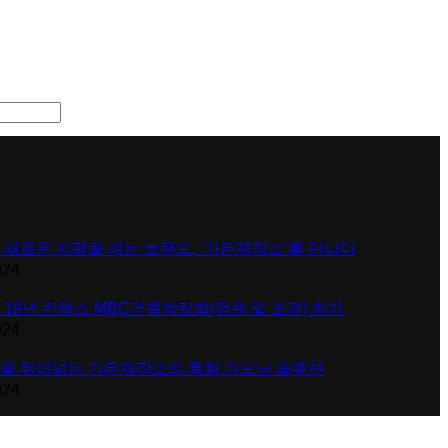
 새로운 지평을 여는 브랜드, ’가든제작소‘를 만나다
024
 19년 킨텍스 MBC건축박람회(정원 및 조경) 참가
024
을 뛰어넘는 가든제작소의 특화 가드닝 솔루션
024