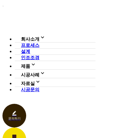
회사소개
프로세스
회사소개
설계
조직도
인증현황
인조조경
CI
제품
사업영역
전체보기
가든연구소
시공사례
일루미아트리
아파트
자료실
조형물
호텔·펜션·리조트·캠핑장
시공문의
다운로드
파고라
카페·음식점
언론보도
벤치·가구
관공서
홍보센터
조명
상업공간
기타
문의하기