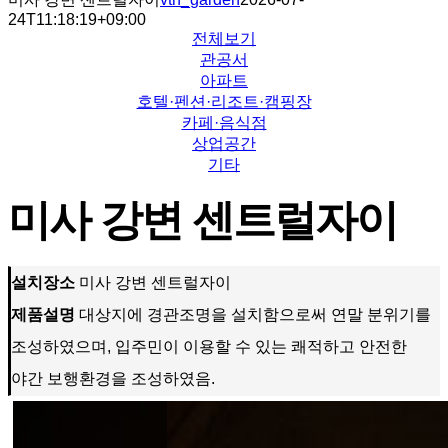
24T11:18:19+09:00
전체보기
관공서
아파트
호텔·펜션·리조트·캠핑장
카페·음식점
상업공간
기타
미사 강변 센트럴자이
설치장소
미사 강변 센트럴자이
제품설명
대상지에 경관조명을 설치함으로써 연말 분위기를
조성하였으며, 입주민이 이용할 수 있는 쾌적하고 안전한
야간 보행환경을 조성하였음.