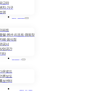
파고라
벤치·가구
조명
시공사례
아파트
호텔·펜션·리조트·캠핑장
카페·음식점
관공서
상업공간
기타
자료실
다운로드
언론보도
홍보센터
시공문의