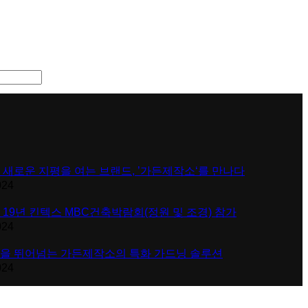
 새로운 지평을 여는 브랜드, ’가든제작소‘를 만나다
024
 19년 킨텍스 MBC건축박람회(정원 및 조경) 참가
024
을 뛰어넘는 가든제작소의 특화 가드닝 솔루션
024