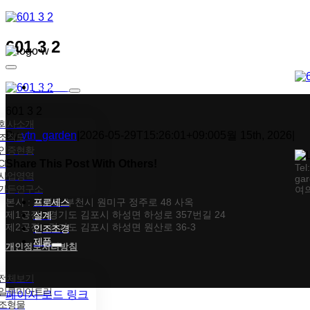
콘텐츠로
건너뛰기
601 3 2
Toggle
Navigation
회사소개
601 3 2
회사소개
By
vtn_garden
|
2026-05-29T15:26:01+09:00
5월 15th, 2026
|
조직도
인증현황
CI
Share This Post With Others!
Tel
사업영역
gar
가든연구소
여의
Facebook
X
Tumblr
Pinterest
이메일
본사 : 경기도 부천시 원미구 정주로 48 사옥
프로세스
제1공장 : 경기도 김포시 하성면 하성로 357번길 24
설계
제2공장 : 경기도 김포시 하성면 원산로 36-3
인조조경
제품
개인정보처리방침
전체보기
일루미아트리
페이지 로드 링크
조형물