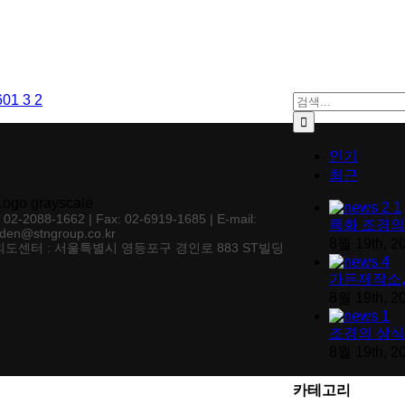
검색:
인기
최근
: 02-2088-1662 | Fax: 02-6919-1685 | E-mail:
특화 조경의
den@stngroup.co.kr
8월 19th, 2
도센터 : 서울특별시 영등포구 경인로 883 ST빌딩
가든제작소,
8월 19th, 2
조경의 상식
8월 19th, 2
카테고리