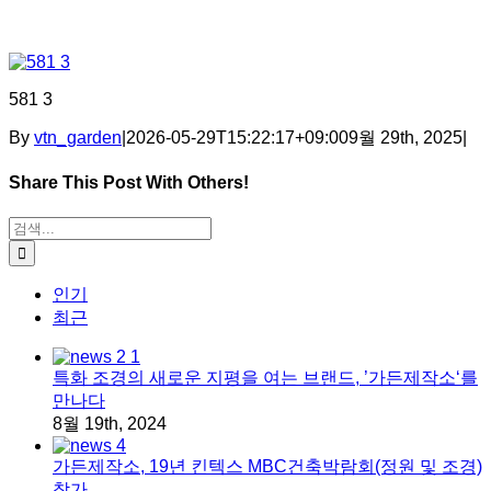
581 3
By
vtn_garden
|
2026-05-29T15:22:17+09:00
9월 29th, 2025
|
Share This Post With Others!
Facebook
X
Tumblr
Pinterest
이메일
검색:
인기
최근
특화 조경의 새로운 지평을 여는 브랜드, ’가든제작소‘를
만나다
8월 19th, 2024
가든제작소, 19년 킨텍스 MBC건축박람회(정원 및 조경)
참가