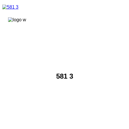
콘텐츠로
건너뛰기
581 3