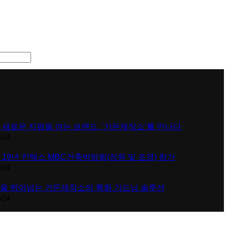
 새로운 지평을 여는 브랜드, ’가든제작소‘를 만나다
024
 19년 킨텍스 MBC건축박람회(정원 및 조경) 참가
024
을 뛰어넘는 가든제작소의 특화 가드닝 솔루션
024