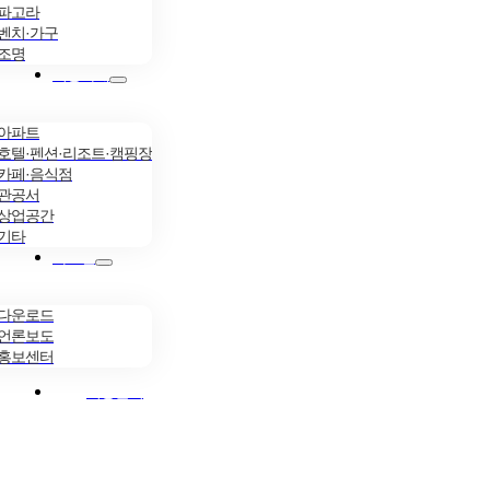
파고라
벤치·가구
조명
시공사례
아파트
호텔·펜션·리조트·캠핑장
카페·음식점
관공서
상업공간
기타
자료실
다운로드
언론보도
홍보센터
시공문의