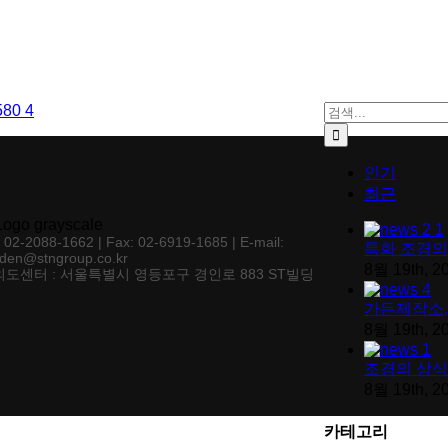
검색:
인기
최근
: 02-2088-1662 | Fax: 02-6919-1685 | E-mail:
특화 조경의
den@stngroup.co.kr
8월 19th, 2
도센터 : 서울특별시 영등포구 경인로 883 ST빌딩
가든제작소,
8월 19th, 2
조경의 상식
8월 19th, 2
카테고리