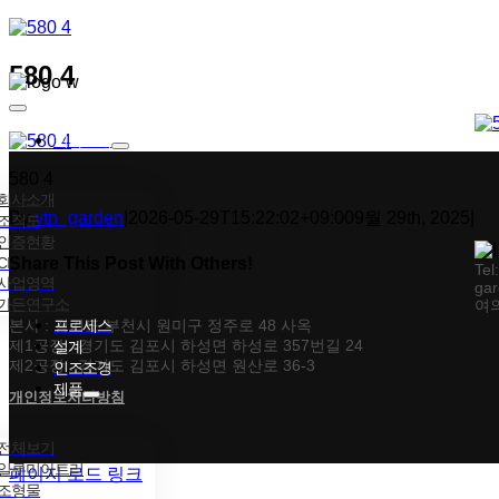
콘텐츠로
건너뛰기
580 4
Toggle
Navigation
회사소개
580 4
회사소개
By
vtn_garden
|
2026-05-29T15:22:02+09:00
9월 29th, 2025
|
조직도
인증현황
CI
Share This Post With Others!
Tel
사업영역
gar
가든연구소
여의
Facebook
X
Tumblr
Pinterest
이메일
본사 : 경기도 부천시 원미구 정주로 48 사옥
프로세스
제1공장 : 경기도 김포시 하성면 하성로 357번길 24
설계
제2공장 : 경기도 김포시 하성면 원산로 36-3
인조조경
제품
개인정보처리방침
전체보기
일루미아트리
페이지 로드 링크
조형물