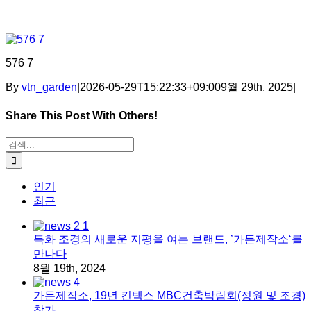
576 7
By
vtn_garden
|
2026-05-29T15:22:33+09:00
9월 29th, 2025
|
Share This Post With Others!
Facebook
X
Tumblr
Pinterest
이메일
검색:
인기
최근
특화 조경의 새로운 지평을 여는 브랜드, ’가든제작소‘를
만나다
8월 19th, 2024
가든제작소, 19년 킨텍스 MBC건축박람회(정원 및 조경)
참가