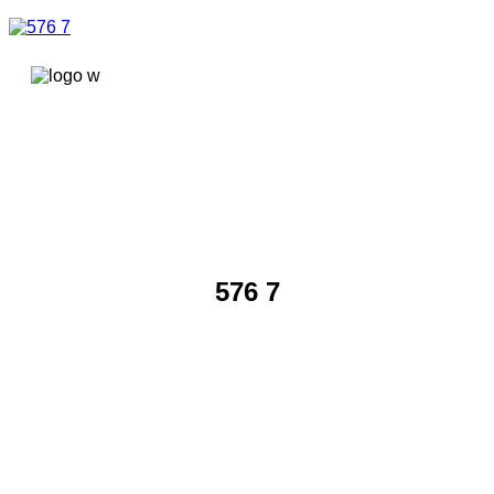
콘텐츠로
건너뛰기
576 7