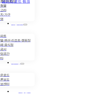
일루미아트리
페이지 로드 링크
조형물
파고라
치·가구
조명
시공사례
아파트
텔·펜션·리조트·캠핑장
페·음식점
관공서
상업공간
기타
자료실
다운로드
언론보도
홍보센터
시공문의