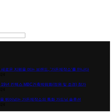
 새로운 지평을 여는 브랜드, ’가든제작소‘를 만나다
024
 19년 킨텍스 MBC건축박람회(정원 및 조경) 참가
024
을 뛰어넘는 가든제작소의 특화 가드닝 솔루션
024