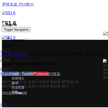
콘텐츠로 건너뛰기
551 6
Toggle Navigation
회사소개
551 6
회사소개
By
vtn_garden
|
2026-05-29T15:20:02+09:00
6월 23rd, 2025
|
조직도
인증현황
Share This Post With Others!
Tel
사업영역
ga
여
가든연구소
Facebook
X
Tumblr
Pinterest
이메일
본사
프로세스
제1공장 : 경기도 김포시 하성면 하성로 357번길 24
설계
제2공장 : 경기도 김포시 하성면 원산로 36-3
인조조경
제품
개인정보처리방침
전체보기