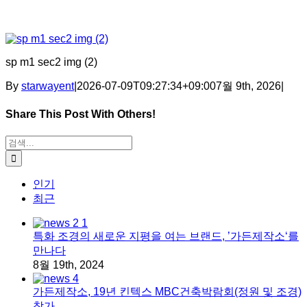
sp m1 sec2 img (2)
By
starwayent
|
2026-07-09T09:27:34+09:00
7월 9th, 2026
|
Share This Post With Others!
Facebook
X
Tumblr
Pinterest
이메일
검색:
인기
최근
특화 조경의 새로운 지평을 여는 브랜드, ’가든제작소‘를
만나다
8월 19th, 2024
가든제작소, 19년 킨텍스 MBC건축박람회(정원 및 조경)
참가