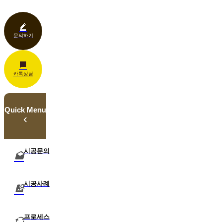
관공서
홍보센터
조명
상업공간
기타
문의하기
카톡상담
Quick Menu
시공문의
시공사례
프로세스