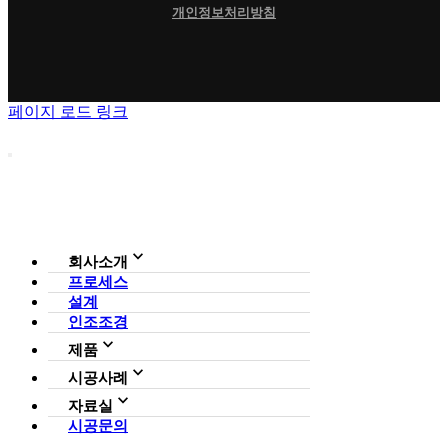
개인정보처리방침
페이지 로드 링크
회사소개
프로세스
회사소개
설계
조직도
인증현황
인조조경
CI
제품
사업영역
전체보기
가든연구소
시공사례
일루미아트리
아파트
자료실
조형물
호텔·펜션·리조트·캠핑장
시공문의
다운로드
파고라
카페·음식점
언론보도
벤치·가구