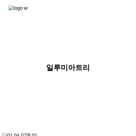
콘텐츠로
건너뛰기
일루미아트리