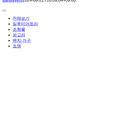
starwayent
2024-08-22T16:09:04+09:00
Toggle
Navigation
전체보기
일루미아트리
조형물
파고라
벤치·가구
조명