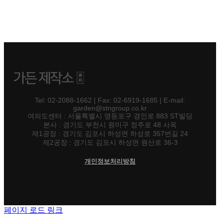
Tel: 02-2088-1662 | Fax: 02-6919-1685 | E-mail:
garden@stngroup.co.kr
여의도센터 : 서울특별시 영등포구 경인로 883 ST빌딩
본사 : 경기도 부천시 원미구 정주로 48 사옥
제1공장 : 경기도 김포시 하성면 하성로 357번길 24
제2공장 : 경기도 김포시 하성면 원산로 36-3
개인정보처리방침
페이지 로드 링크