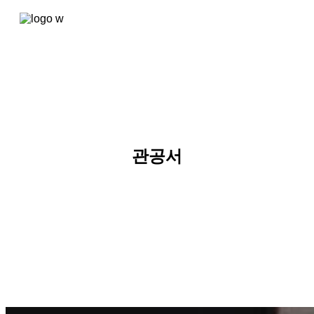
콘텐츠로
건너뛰기
관공서