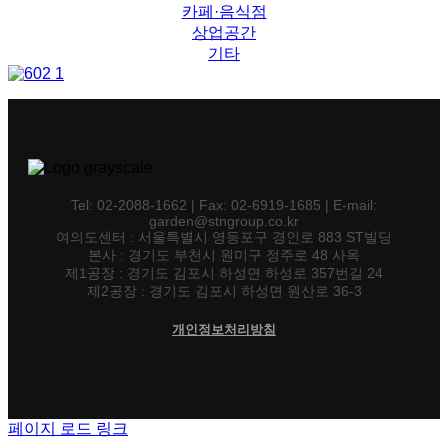
카페·음식점
상업공간
기타
Tel: 02-2088-1662 | Fax: 02-6919-1685 | E-mail:
garden@stngroup.co.kr
여의도센터 : 서울특별시 영등포구 경인로 883 ST빌딩
본사 : 경기도 부천시 원미구 정주로 48 사옥
제1공장 : 경기도 김포시 하성면 하성로 357번길 24
제2공장 : 경기도 김포시 하성면 원산로 36-3
개인정보처리방침
페이지 로드 링크