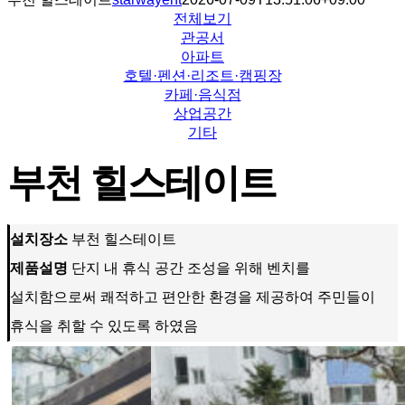
전체보기
관공서
아파트
호텔·펜션·리조트·캠핑장
카페·음식점
상업공간
기타
부천 힐스테이트
설치장소
부천 힐스테이트
제품설명
단지 내 휴식 공간 조성을 위해 벤치를
설치함으로써 쾌적하고 편안한 환경을 제공하여 주민들이
휴식을 취할 수 있도록 하였음