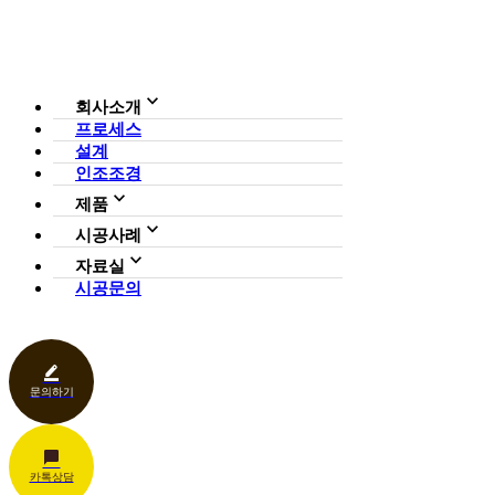
회사소개
프로세스
회사소개
설계
조직도
인증현황
인조조경
CI
제품
사업영역
전체보기
가든연구소
시공사례
일루미아트리
아파트
자료실
조형물
호텔·펜션·리조트·캠핑장
시공문의
다운로드
파고라
카페·음식점
언론보도
벤치·가구
관공서
홍보센터
조명
상업공간
기타
문의하기
카톡상담