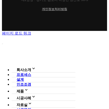
개인정보처리방침
페이지 로드 링크
회사소개
프로세스
회사소개
설계
조직도
인증현황
인조조경
CI
제품
사업영역
전체보기
가든연구소
시공사례
일루미아트리
아파트
자료실
조형물
호텔·펜션·리조트·캠핑장