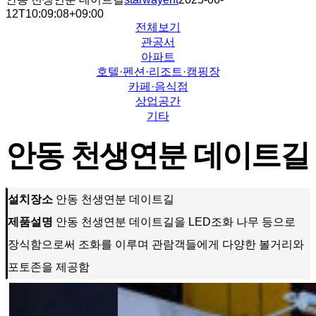
12T10:09:08+09:00
전체보기
관공서
아파트
호텔·펜션·리조트·캠핑장
카페·음식점
상업공간
기타
안동 천생연분 데이트길
설치장소
안동 천생연분 데이트길
제품설명
안동 천생연분 데이트길을 LED조화 나무 등으로
장식함으로써 조화를 이루며 관람객들에게 다양한 볼거리와
포토존을 제공함