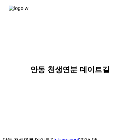
콘텐츠로
건너뛰기
안동 천생연분 데이트길
안동 천생연분 데이트길
starwayent
2025-06-