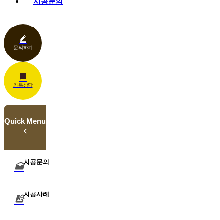
시공문의
다운로드
파고라
카페·음식점
언론보도
벤치·가구
관공서
홍보센터
조명
상업공간
기타
문의하기
카톡상담
Quick Menu
시공문의
시공사례