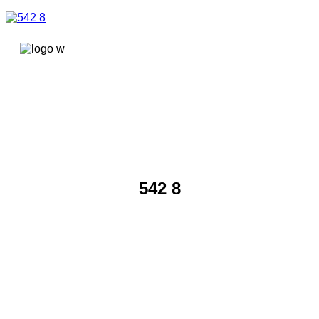
콘텐츠로
건너뛰기
542 8