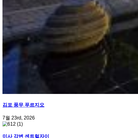
김포 풍무 푸르지오
7월 23rd, 2026
미사 강변 센트럴자이