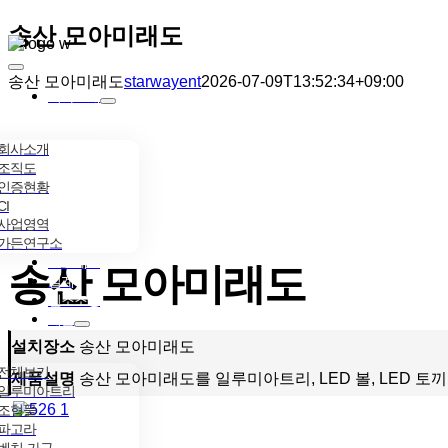
콘텐츠로
송산 모아미래도
건너뛰기
Toggle
송산 모아미래도
starwayent
2026-07-09T13:52:34+09:00
Navigation
회사소개
회사소개
조직도
인증현황
CI
사업영역
가든연구소
프로세스
송산 모아미래도
설계
인조조경
제품
설치장소
송산 모아미래도
전체보기
제품설명
송산 모아미래도를 일루미아트리, LED 볼, LED 
일루미아트리
조형물
파고라
벤치·가구