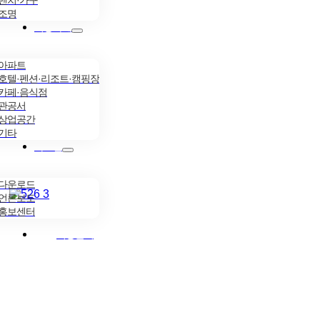
조명
시공사례
아파트
호텔·펜션·리조트·캠핑장
카페·음식점
관공서
상업공간
기타
자료실
다운로드
언론보도
홍보센터
시공문의