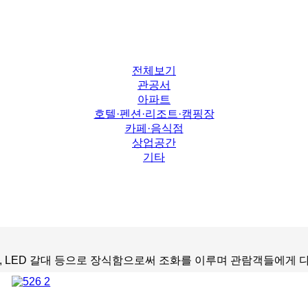
전체보기
관공서
아파트
호텔·펜션·리조트·캠핑장
카페·음식점
상업공간
기타
토끼, LED 갈대 등으로 장식함으로써 조화를 이루며 관람객들에게