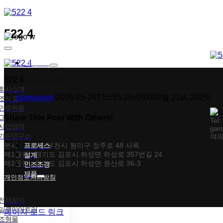
콘텐츠로
건너뛰기
522 4
Toggle
Navigation
회사소개
522 4
회사소개
By
starwayent
|
2026-05-29T15:15:26+09:00
3월 21st, 2025
|
조직도
인증현황
CI
Share This Post With Others!
Tel
사업영역
gar
가든연구소
여의
Facebook
X
Tumblr
Pinterest
이메일
본사 : 경기도 부천시 원미구 정주로 48 사옥
프로세스
제1공장 : 경기도 김포시 하성면 하성로 357번길 24
설계
제2공장 : 경기도 김포시 하성면 원산로 36-3
인조조경
제품
개인정보처리방침
전체보기
일루미아트리
페이지 로드 링크
조형물