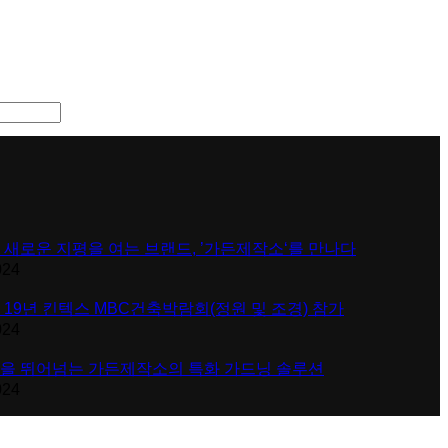
 새로운 지평을 여는 브랜드, ’가든제작소‘를 만나다
024
 19년 킨텍스 MBC건축박람회(정원 및 조경) 참가
024
을 뛰어넘는 가든제작소의 특화 가드닝 솔루션
024