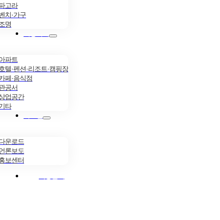
파고라
벤치·가구
조명
시공사례
아파트
호텔·펜션·리조트·캠핑장
카페·음식점
관공서
상업공간
기타
자료실
다운로드
언론보도
홍보센터
시공문의