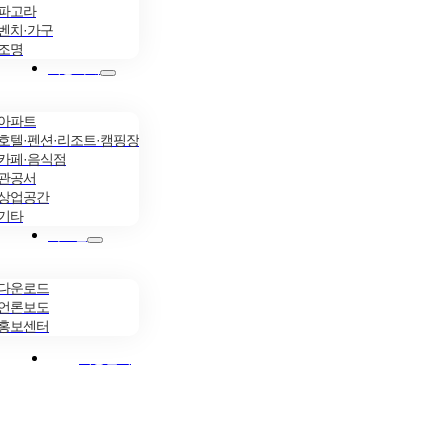
파고라
벤치·가구
조명
시공사례
아파트
호텔·펜션·리조트·캠핑장
카페·음식점
관공서
상업공간
기타
자료실
다운로드
언론보도
홍보센터
시공문의