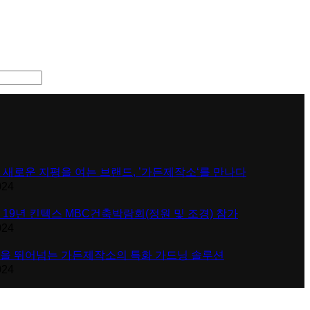
 새로운 지평을 여는 브랜드, ’가든제작소‘를 만나다
024
 19년 킨텍스 MBC건축박람회(정원 및 조경) 참가
024
을 뛰어넘는 가든제작소의 특화 가드닝 솔루션
024