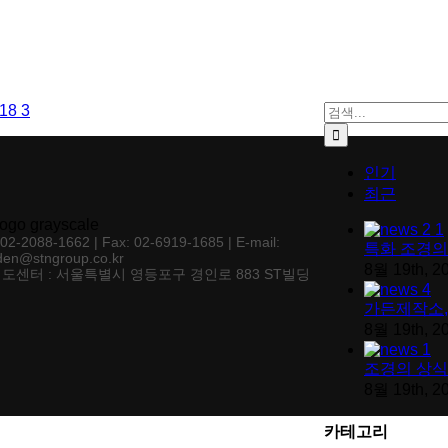
검색:
인기
최근
: 02-2088-1662 | Fax: 02-6919-1685 | E-mail:
특화 조경의
den@stngroup.co.kr
8월 19th, 2
도센터 : 서울특별시 영등포구 경인로 883 ST빌딩
가든제작소,
8월 19th, 2
조경의 상식
8월 19th, 2
카테고리