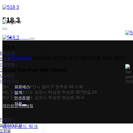
콘텐츠로
건너뛰기
518 3
Toggle
Navigation
회사소개
518 3
회사소개
By
starwayent
|
2026-05-29T15:14:57+09:00
3월 21st, 2025
|
조직도
인증현황
CI
Share This Post With Others!
Tel
사업영역
gar
가든연구소
여의
Facebook
X
Tumblr
Pinterest
이메일
본사 : 경기도 부천시 원미구 정주로 48 사옥
프로세스
제1공장 : 경기도 김포시 하성면 하성로 357번길 24
설계
제2공장 : 경기도 김포시 하성면 원산로 36-3
인조조경
제품
개인정보처리방침
전체보기
일루미아트리
페이지 로드 링크
조형물