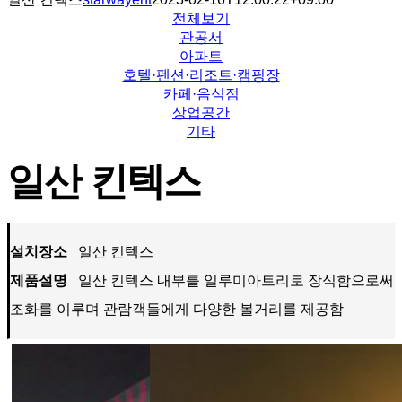
전체보기
관공서
아파트
호텔·펜션·리조트·캠핑장
카페·음식점
상업공간
기타
일산 킨텍스
설치장소
일산 킨텍스
제품설명
일산 킨텍스 내부를 일루미아트리로 장식함으로써
조화를 이루며 관람객들에게 다양한 볼거리를 제공함