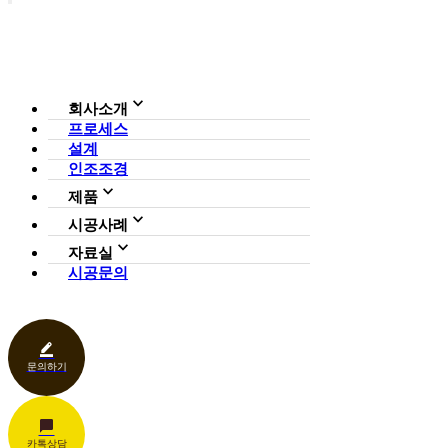
회사소개
프로세스
회사소개
설계
조직도
인증현황
인조조경
CI
제품
사업영역
전체보기
가든연구소
시공사례
일루미아트리
아파트
자료실
조형물
호텔·펜션·리조트·캠핑장
시공문의
다운로드
파고라
카페·음식점
언론보도
벤치·가구
관공서
홍보센터
조명
상업공간
기타
문의하기
카톡상담