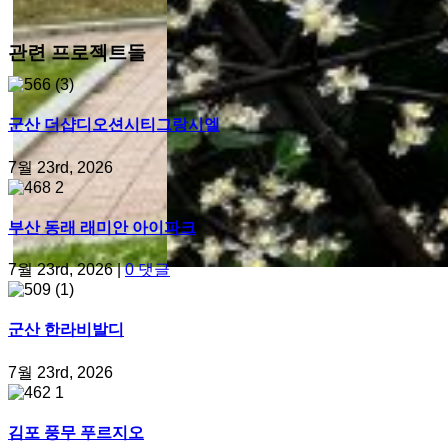
관련 프로젝트들
군산 더샵디오션시티그랑시엘
7월 23rd, 2026
부산 동래 래미안 아이파크
7월 23rd, 2026
|
0 댓글
군산 한라비발디
7월 23rd, 2026
김포 풍무 푸르지오