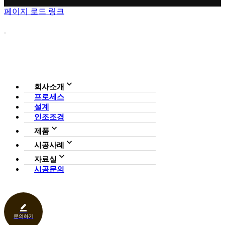
페이지 로드 링크
회사소개
프로세스
회사소개
설계
조직도
인증현황
인조조경
CI
제품
사업영역
전체보기
가든연구소
시공사례
일루미아트리
아파트
자료실
조형물
호텔·펜션·리조트·캠핑장
시공문의
다운로드
파고라
카페·음식점
언론보도
벤치·가구
관공서
홍보센터
조명
상업공간
기타
문의하기