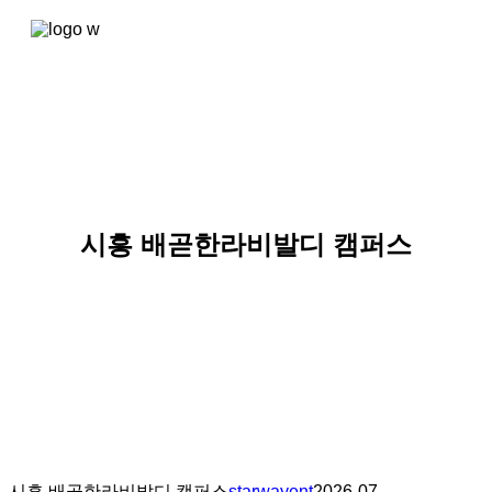
콘텐츠로
건너뛰기
시흥 배곧한라비발디 캠퍼스
시흥 배곧한라비발디 캠퍼스
starwayent
2026-07-