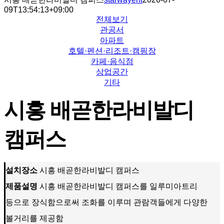
09T13:54:13+09:00
전체보기
관공서
아파트
호텔·펜션·리조트·캠핑장
카페·음식점
상업공간
기타
시흥 배곧한라비발디
캠퍼스
설치장소
시흥 배곧한라비발디 캠퍼스
제품설명
시흥 배곧한라비발디 캠퍼스를 일루미아트리
등으로 장식함으로써 조화를 이루며 관람객들에게 다양한
볼거리를 제공함