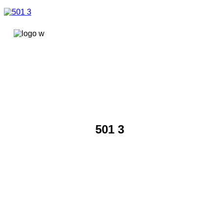
콘텐츠로
건너뛰기
501 3