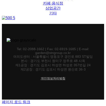
카페·음식점
상업공간
기타
Tel: 02-2088-1662 | Fax: 02-6919-1685 | E-mail:
garden@stngroup.co.kr
여의도센터 : 서울특별시 영등포구 경인로 883 ST빌딩
본사 : 경기도 부천시 원미구 정주로 48 사옥
제1공장 : 경기도 김포시 하성면 하성로 357번길 24
제2공장 : 경기도 김포시 하성면 원산로 36-3
개인정보처리방침
페이지 로드 링크