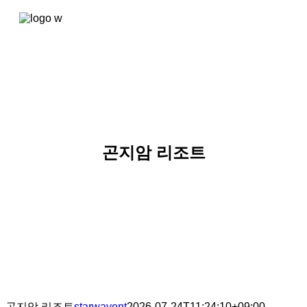
콘텐츠로
건너뛰기
곤지암 리조트
곤지암 리조트
starwayent
2026-07-24T11:24:10+09:00