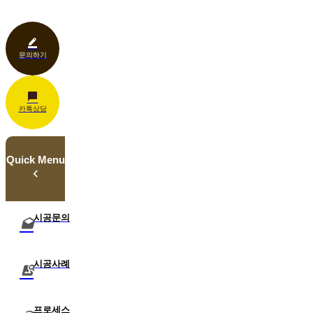
언론보도
벤치·가구
관공서
홍보센터
조명
상업공간
기타
문의하기
카톡상담
Quick Menu
시공문의
시공사례
프로세스