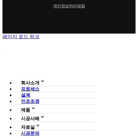
개인정보처리방침
페이지 로드 링크
회사소개
프로세스
회사소개
설계
조직도
인증현황
인조조경
CI
제품
사업영역
전체보기
가든연구소
시공사례
일루미아트리
아파트
자료실
조형물
호텔·펜션·리조트·캠핑장
시공문의
다운로드
파고라
카페·음식점