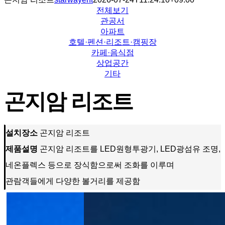
전체보기
관공서
아파트
호텔·펜션·리조트·캠핑장
카페·음식점
상업공간
기타
곤지암 리조트
설치장소
곤지암 리조트
제품설명
곤지암 리조트를 LED원형투광기, LED광섬유 조명,
네온플렉스 등으로 장식함으로써 조화를 이루며
관람객들에게 다양한 볼거리를 제공함