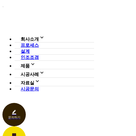
회사소개
프로세스
회사소개
설계
조직도
인증현황
인조조경
CI
제품
사업영역
전체보기
가든연구소
시공사례
일루미아트리
아파트
자료실
조형물
호텔·펜션·리조트·캠핑장
시공문의
다운로드
파고라
카페·음식점
언론보도
벤치·가구
관공서
홍보센터
조명
상업공간
기타
문의하기