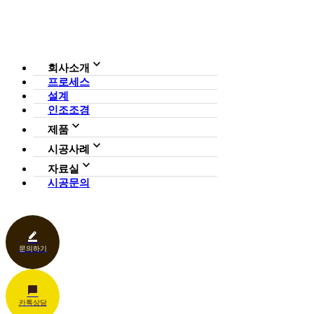
회사소개
프로세스
회사소개
설계
조직도
인증현황
인조조경
CI
제품
사업영역
전체보기
가든연구소
시공사례
일루미아트리
아파트
자료실
조형물
호텔·펜션·리조트·캠핑장
시공문의
다운로드
파고라
카페·음식점
언론보도
벤치·가구
관공서
홍보센터
조명
상업공간
기타
문의하기
카톡상담