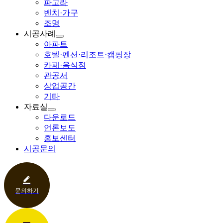
파고라
벤치·가구
조명
시공사례
아파트
호텔·펜션·리조트·캠핑장
카페·음식점
관공서
상업공간
기타
자료실
다운로드
언론보도
홍보센터
시공문의
문의하기