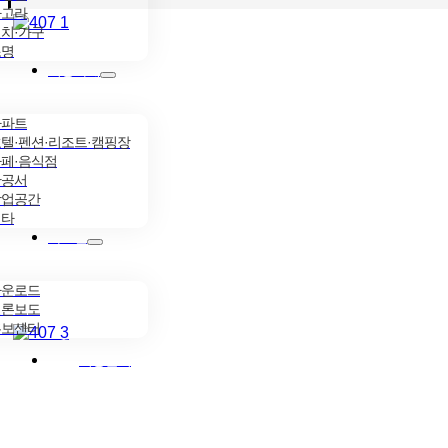
파고라
치·가구
조명
시공사례
아파트
텔·펜션·리조트·캠핑장
페·음식점
관공서
상업공간
기타
자료실
다운로드
언론보도
홍보센터
시공문의