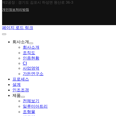
제2공장 : 경기도 김포시 하성면 원산로 36-3
개인정보처리방침
페이지 로드 링크
회사소개
회사소개
조직도
인증현황
CI
사업영역
가든연구소
프로세스
설계
인조조경
제품
전체보기
일루미아트리
조형물