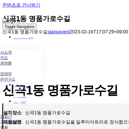
콘텐츠로 건너뛰기
신곡1동 명품가로수길
Toggle Navigation
신곡1동 명품가로수길
starwayent
2023-02-16T17:07:29+09:00
회사소개
회사소개
조직도
인증현황
사업영역
가든연구소
프로세스
신곡1동 명품가로수길
설계
인조조경
제품
설치장소
신곡1동 명품가로수길
전체보기
제품설명
신곡1동 명품가로수길을 일루미아트리로 장식함으로
일루미아트리
조형물