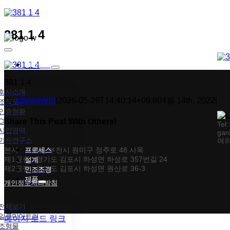
콘텐츠로
건너뛰기
381 1 4
Toggle
Navigation
회사소개
381 1 4
회사소개
By
starwayent
|
2026-05-29T14:40:14+09:00
4월 14th, 2022
|
조직도
인증현황
CI
Share This Post With Others!
Tel
사업영역
gar
가든연구소
여의
Facebook
X
Tumblr
Pinterest
이메일
본사 : 경기도 부천시 원미구 정주로 48 사옥
프로세스
제1공장 : 경기도 김포시 하성면 하성로 357번길 24
설계
제2공장 : 경기도 김포시 하성면 원산로 36-3
인조조경
제품
개인정보처리방침
전체보기
일루미아트리
페이지 로드 링크
조형물