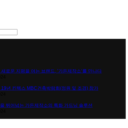
 새로운 지평을 여는 브랜드, ’가든제작소‘를 만나다
024
 19년 킨텍스 MBC건축박람회(정원 및 조경) 참가
024
을 뛰어넘는 가든제작소의 특화 가드닝 솔루션
024