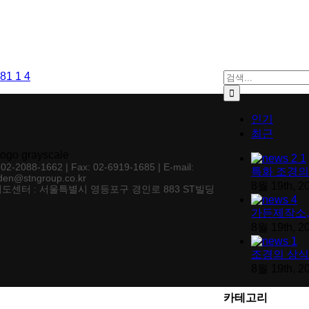
검색:
인기
최근
: 02-2088-1662 | Fax: 02-6919-1685 | E-mail:
특화 조경의
den@stngroup.co.kr
8월 19th, 2
도센터 : 서울특별시 영등포구 경인로 883 ST빌딩
가든제작소,
8월 19th, 2
조경의 상식
8월 19th, 2
카테고리