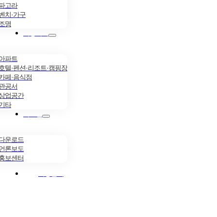
파고라
벤치·가구
조명
시공사례
아파트
호텔·펜션·리조트·캠핑장
카페·음식점
관공서
상업공간
기타
자료실
다운로드
언론보도
홍보센터
시공문의