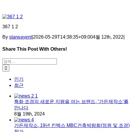
367 1 2
By
starwayent
|
2026-05-29T14:38:35+09:00
4월 12th, 2022
|
Share This Post With Others!
Facebook
X
Tumblr
Pinterest
이메일
검색:
인기
최근
특화 조경의 새로운 지평을 여는 브랜드, ’가든제작소‘를
만나다
8월 19th, 2024
가든제작소, 19년 킨텍스 MBC건축박람회(정원 및 조경)
참가