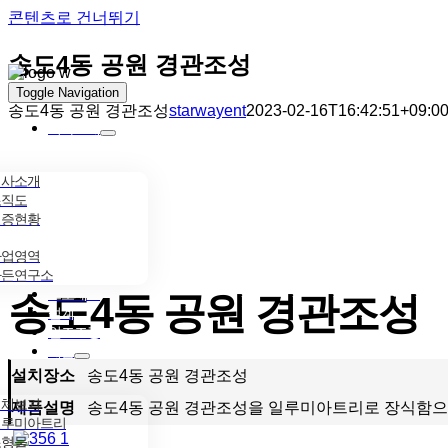
콘텐츠로 건너뛰기
송도4동 공원 경관조성
Toggle Navigation
송도4동 공원 경관조성
starwayent
2023-02-16T16:42:51+09:0
회사소개
회사소개
조직도
인증현황
사업영역
가든연구소
프로세스
송도4동 공원 경관조성
설계
인조조경
제품
설치장소
송도4동 공원 경관조성
전체보기
제품설명
송도4동 공원 경관조성을 일루미아트리로 장식함으
일루미아트리
조형물