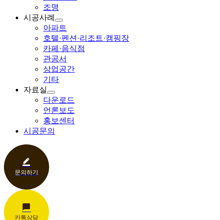
조명
시공사례
아파트
호텔·펜션·리조트·캠핑장
카페·음식점
관공서
상업공간
기타
자료실
다운로드
언론보도
홍보센터
시공문의
문의하기
카톡상담