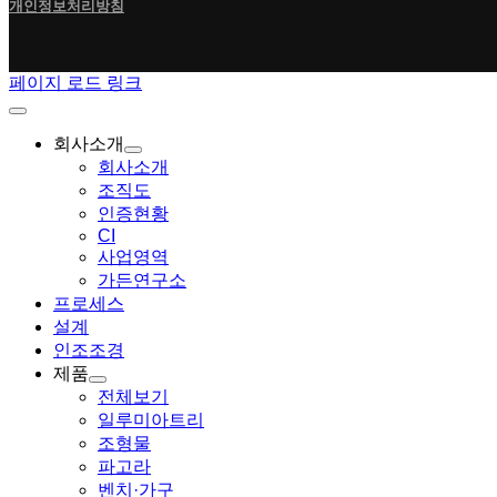
개인정보처리방침
페이지 로드 링크
회사소개
회사소개
조직도
인증현황
CI
사업영역
가든연구소
프로세스
설계
인조조경
제품
전체보기
일루미아트리
조형물
파고라
벤치·가구