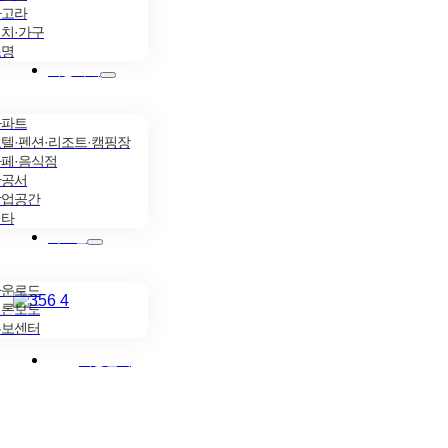
파고라
치·가구
조명
시공사례
아파트
텔·펜션·리조트·캠핑장
페·음식점
관공서
상업공간
기타
자료실
다운로드
언론보도
홍보센터
시공문의