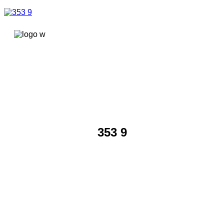
콘텐츠로
건너뛰기
353 9