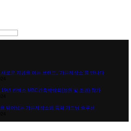
 새로운 지평을 여는 브랜드, ’가든제작소‘를 만나다
024
 19년 킨텍스 MBC건축박람회(정원 및 조경) 참가
024
을 뛰어넘는 가든제작소의 특화 가드닝 솔루션
024