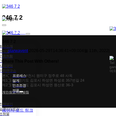
콘텐츠로
건너뛰기
346 7 2
Toggle
Navigation
회사소개
346 7 2
회사소개
By
starwayent
|
2026-05-29T14:36:41+09:00
4월 11th, 2022
|
조직도
인증현황
CI
Share This Post With Others!
Tel
사업영역
gar
가든연구소
여의
Facebook
X
Tumblr
Pinterest
이메일
본사 : 경기도 부천시 원미구 정주로 48 사옥
프로세스
제1공장 : 경기도 김포시 하성면 하성로 357번길 24
설계
제2공장 : 경기도 김포시 하성면 원산로 36-3
인조조경
제품
개인정보처리방침
전체보기
일루미아트리
페이지 로드 링크
조형물