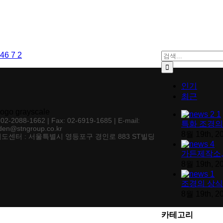
검색:
인기
최근
: 02-2088-1662 | Fax: 02-6919-1685 | E-mail:
특화 조경의
den@stngroup.co.kr
8월 19th, 2
도센터 : 서울특별시 영등포구 경인로 883 ST빌딩
가든제작소,
8월 19th, 2
조경의 상식
8월 19th, 2
카테고리