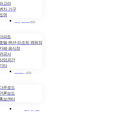
파고라
벤치·가구
조명
시공사례
아파트
호텔·펜션·리조트·캠핑장
카페·음식점
관공서
상업공간
기타
자료실
다운로드
언론보도
홍보센터
시공문의