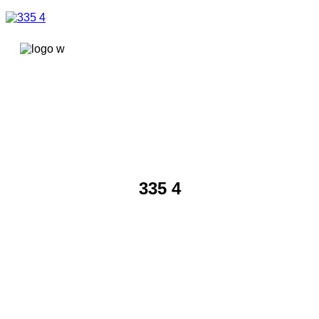
콘텐츠로
건너뛰기
335 4