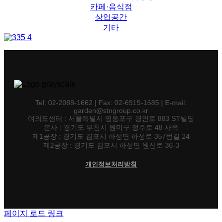
카페·음식점
상업공간
기타
Tel: 02-2088-1662 | Fax: 02-6919-1685 | E-mail:
garden@stngroup.co.kr
여의도센터 : 서울특별시 영등포구 경인로 883 ST빌딩
본사 : 경기도 부천시 원미구 정주로 48 사옥
제1공장 : 경기도 김포시 하성면 하성로 357번길 24
제2공장 : 경기도 김포시 하성면 원산로 36-3
개인정보처리방침
페이지 로드 링크