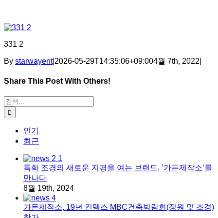
331 2
By
starwayent
|
2026-05-29T14:35:06+09:00
4월 7th, 2022
|
Share This Post With Others!
Facebook
X
Tumblr
Pinterest
이메일
검색:
인기
최근
특화 조경의 새로운 지평을 여는 브랜드, ’가든제작소‘를
만나다
8월 19th, 2024
가든제작소, 19년 킨텍스 MBC건축박람회(정원 및 조경)
참가