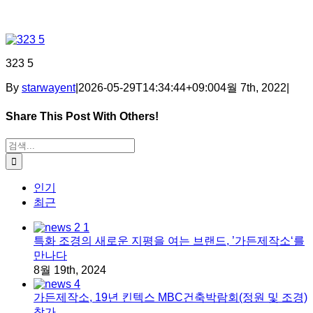
323 5
By
starwayent
|
2026-05-29T14:34:44+09:00
4월 7th, 2022
|
Share This Post With Others!
Facebook
X
Tumblr
Pinterest
이메일
검색:
인기
최근
특화 조경의 새로운 지평을 여는 브랜드, ’가든제작소‘를
만나다
8월 19th, 2024
가든제작소, 19년 킨텍스 MBC건축박람회(정원 및 조경)
참가