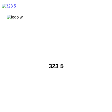
콘텐츠로
건너뛰기
323 5