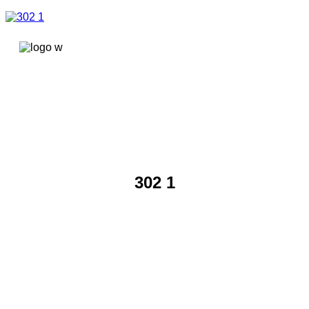
콘텐츠로
건너뛰기
302 1