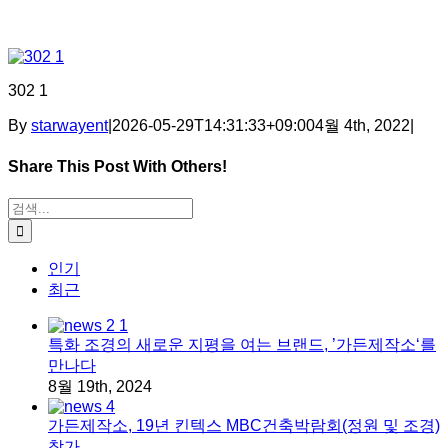
302 1
By
starwayent
|
2026-05-29T14:31:33+09:00
4월 4th, 2022
|
Share This Post With Others!
Facebook
X
Tumblr
Pinterest
이메일
검색:
인기
최근
특화 조경의 새로운 지평을 여는 브랜드, ’가든제작소‘를
만나다
8월 19th, 2024
가든제작소, 19년 킨텍스 MBC건축박람회(정원 및 조경)
참가