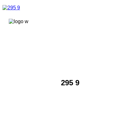
콘텐츠로
건너뛰기
295 9