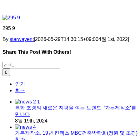
295 9
By
starwayent
|
2026-05-29T14:30:15+09:00
4월 1st, 2022
|
Share This Post With Others!
Facebook
X
Tumblr
Pinterest
이메일
검색:
인기
최근
특화 조경의 새로운 지평을 여는 브랜드, ’가든제작소‘를
만나다
8월 19th, 2024
가든제작소, 19년 킨텍스 MBC건축박람회(정원 및 조경)
참가