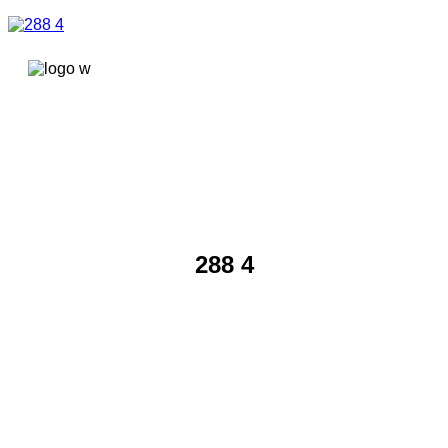
콘텐츠로
건너뛰기
288 4