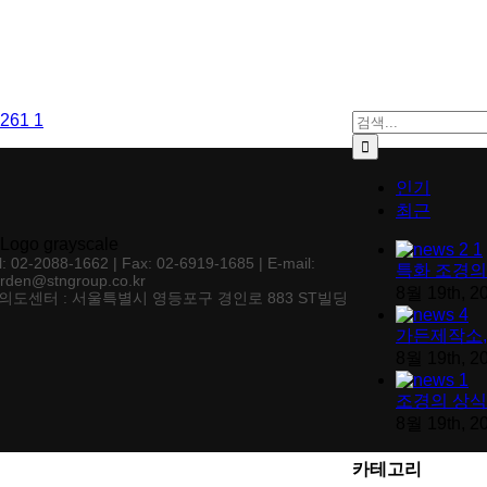
검색:
인기
최근
l: 02-2088-1662 | Fax: 02-6919-1685 | E-mail:
특화 조경의
rden@stngroup.co.kr
8월 19th, 2
의도센터 : 서울특별시 영등포구 경인로 883 ST빌딩
가든제작소,
8월 19th, 2
조경의 상식
8월 19th, 2
카테고리