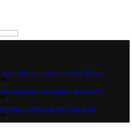
 새로운 지평을 여는 브랜드, ’가든제작소‘를 만나다
024
 19년 킨텍스 MBC건축박람회(정원 및 조경) 참가
024
을 뛰어넘는 가든제작소의 특화 가드닝 솔루션
024