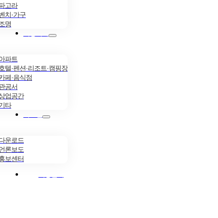
파고라
벤치·가구
조명
시공사례
아파트
호텔·펜션·리조트·캠핑장
카페·음식점
관공서
상업공간
기타
자료실
다운로드
언론보도
홍보센터
시공문의