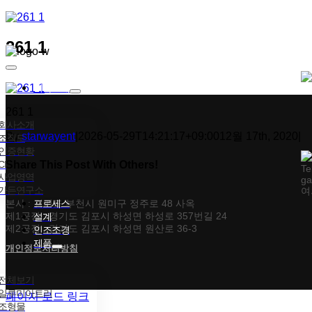
콘텐츠로
건너뛰기
261 1
Toggle
Navigation
회사소개
261 1
회사소개
By
starwayent
|
2026-05-29T14:21:17+09:00
12월 17th, 2020
|
조직도
인증현황
CI
Share This Post With Others!
Te
사업영역
ga
가든연구소
여
Facebook
X
Tumblr
Pinterest
이메일
본사 : 경기도 부천시 원미구 정주로 48 사옥
프로세스
제1공장 : 경기도 김포시 하성면 하성로 357번길 24
설계
제2공장 : 경기도 김포시 하성면 원산로 36-3
인조조경
제품
개인정보처리방침
전체보기
일루미아트리
페이지 로드 링크
조형물