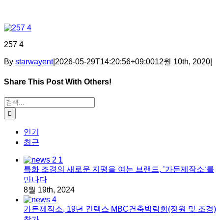
257 4
By
starwayent
|
2026-05-29T14:20:56+09:00
12월 10th, 2020
|
Share This Post With Others!
Facebook
X
Tumblr
Pinterest
이메일
검색:
인기
최근
특화 조경의 새로운 지평을 여는 브랜드, ’가든제작소‘를
만나다
8월 19th, 2024
가든제작소, 19년 킨텍스 MBC건축박람회(정원 및 조경)
참가