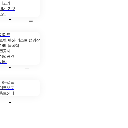
파고라
벤치·가구
조명
시공사례
아파트
호텔·펜션·리조트·캠핑장
카페·음식점
관공서
상업공간
기타
자료실
다운로드
언론보도
홍보센터
시공문의