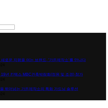
 새로운 지평을 여는 브랜드, ’가든제작소‘를 만나다
024
 19년 킨텍스 MBC건축박람회(정원 및 조경) 참가
024
을 뛰어넘는 가든제작소의 특화 가드닝 솔루션
024