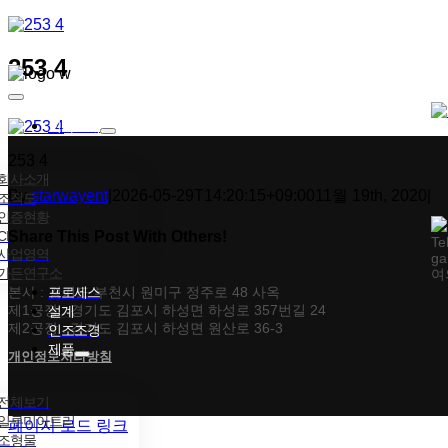
콘텐츠로
건너뛰기
253 4
Toggle
Navigation
회사소개
253 4
회사소개
By
starwayent
|
2026-05-29T14:20:15+09:00
11월 19th, 2020
|
조직도
인증현황
CI
Share This Post With Others!
Te
사업영역
ga
가든연구소
여
Facebook
X
Tumblr
Pinterest
이메일
본사 : 경기도 부천시 원미구 정주로 48 사옥
프로세스
제1공장 : 경기도 김포시 하성면 하성로 357번길 24
설계
제2공장 : 경기도 김포시 하성면 원산로 36-3
인조조경
제품
개인정보처리방침
전체보기
일루미아트리
페이지 로드 링크
조형물