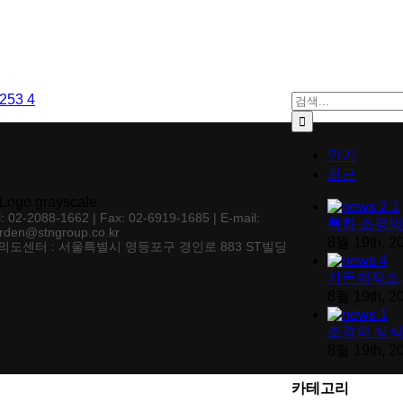
검색:
인기
최근
l: 02-2088-1662 | Fax: 02-6919-1685 | E-mail:
특화 조경의
rden@stngroup.co.kr
8월 19th, 2
의도센터 : 서울특별시 영등포구 경인로 883 ST빌딩
가든제작소,
8월 19th, 2
조경의 상식
8월 19th, 2
카테고리