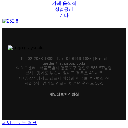
카페·음식점
상업공간
기타
Tel: 02-2088-1662 | Fax: 02-6919-1685 | E-mail:
garden@stngroup.co.kr
여의도센터 : 서울특별시 영등포구 경인로 883 ST빌딩
본사 : 경기도 부천시 원미구 정주로 48 사옥
제1공장 : 경기도 김포시 하성면 하성로 357번길 24
제2공장 : 경기도 김포시 하성면 원산로 36-3
개인정보처리방침
페이지 로드 링크