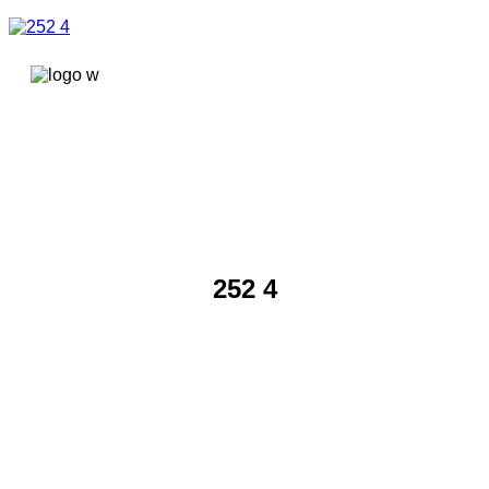
콘텐츠로
건너뛰기
252 4