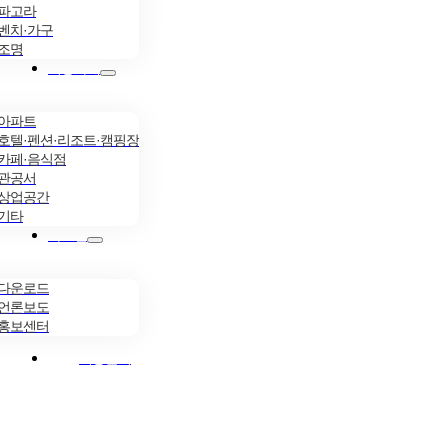
파고라
벤치·가구
조명
시공사례
아파트
호텔·펜션·리조트·캠핑장
카페·음식점
관공서
상업공간
기타
자료실
다운로드
언론보도
홍보센터
시공문의