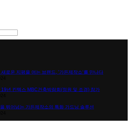
 새로운 지평을 여는 브랜드, ’가든제작소‘를 만나다
024
 19년 킨텍스 MBC건축박람회(정원 및 조경) 참가
024
을 뛰어넘는 가든제작소의 특화 가드닝 솔루션
024