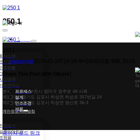
콘텐츠로
건너뛰기
250 1
Toggle
Navigation
회사소개
250 1
회사소개
By
starwayent
|
2026-05-29T14:19:49+09:00
10월 30th, 2020
|
조직도
인증현황
CI
Share This Post With Others!
Te
사업영역
ga
가든연구소
여
Facebook
X
Tumblr
Pinterest
이메일
본사 : 경기도 부천시 원미구 정주로 48 사옥
프로세스
제1공장 : 경기도 김포시 하성면 하성로 357번길 24
설계
제2공장 : 경기도 김포시 하성면 원산로 36-3
인조조경
제품
개인정보처리방침
전체보기
일루미아트리
페이지 로드 링크
조형물