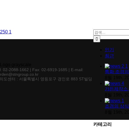
검색:
인기
최근
l: 02-2088-1662 | Fax: 02-6919-1685 | E-mail:
특화 조경의
rden@stngroup.co.kr
8월 19th, 2
의도센터 : 서울특별시 영등포구 경인로 883 ST빌딩
가든제작소,
8월 19th, 2
조경의 상식
8월 19th, 2
카테고리