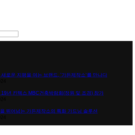
 새로운 지평을 여는 브랜드, ’가든제작소‘를 만나다
024
 19년 킨텍스 MBC건축박람회(정원 및 조경) 참가
024
을 뛰어넘는 가든제작소의 특화 가드닝 솔루션
024