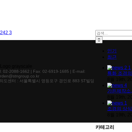
검색:
인기
최근
l: 02-2088-1662 | Fax: 02-6919-1685 | E-mail:
특화 조경의
rden@stngroup.co.kr
8월 19th, 2
의도센터 : 서울특별시 영등포구 경인로 883 ST빌딩
가든제작소,
8월 19th, 2
조경의 상식
8월 19th, 2
카테고리