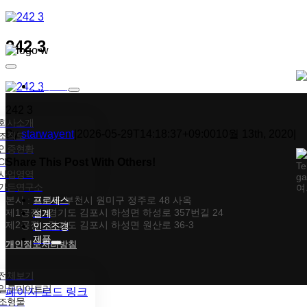
콘텐츠로
건너뛰기
242 3
Toggle
Navigation
회사소개
242 3
회사소개
By
starwayent
|
2026-05-29T14:18:37+09:00
10월 13th, 2020
|
조직도
인증현황
CI
Share This Post With Others!
Te
사업영역
ga
가든연구소
여
Facebook
X
Tumblr
Pinterest
이메일
본사 : 경기도 부천시 원미구 정주로 48 사옥
프로세스
제1공장 : 경기도 김포시 하성면 하성로 357번길 24
설계
제2공장 : 경기도 김포시 하성면 원산로 36-3
인조조경
제품
개인정보처리방침
전체보기
일루미아트리
페이지 로드 링크
조형물