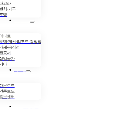
파고라
벤치·가구
조명
시공사례
아파트
호텔·펜션·리조트·캠핑장
카페·음식점
관공서
상업공간
기타
자료실
다운로드
언론보도
홍보센터
시공문의