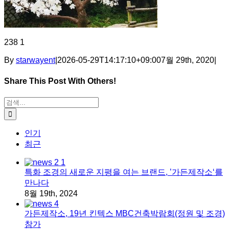
238 1
By
starwayent
|
2026-05-29T14:17:10+09:00
7월 29th, 2020
|
Share This Post With Others!
Facebook
X
Tumblr
Pinterest
이메일
검색:
인기
최근
특화 조경의 새로운 지평을 여는 브랜드, ’가든제작소‘를
만나다
8월 19th, 2024
가든제작소, 19년 킨텍스 MBC건축박람회(정원 및 조경)
참가