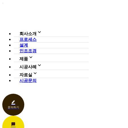
회사소개
프로세스
회사소개
설계
조직도
인증현황
인조조경
CI
제품
사업영역
전체보기
가든연구소
시공사례
일루미아트리
아파트
자료실
조형물
호텔·펜션·리조트·캠핑장
시공문의
다운로드
파고라
카페·음식점
언론보도
벤치·가구
관공서
홍보센터
조명
상업공간
기타
문의하기