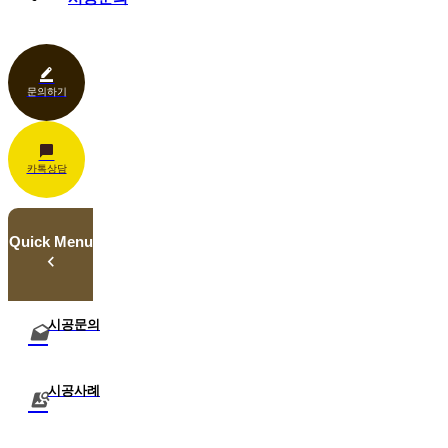
카페·음식점
언론보도
벤치·가구
관공서
홍보센터
조명
상업공간
기타
문의하기
카톡상담
Quick Menu
시공문의
시공사례