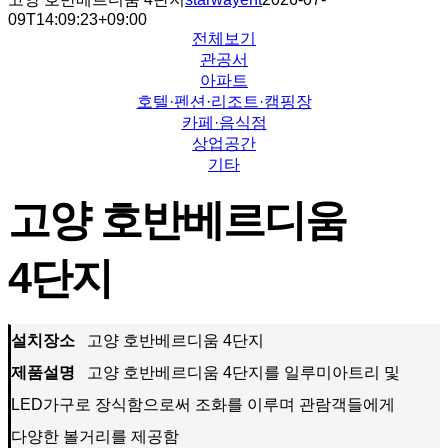
09T14:09:23+09:00
전체보기
관공서
아파트
호텔·펜션·리조트·캠핑장
카페·음식점
상업공간
기타
고양 호반베르디움
4단지
설치장소
고양 호반베르디움 4단지
제품설명
고양 호반베르디움 4단지를 일루미아트리 및
LED가구로 장식함으로써 조화를 이루며 관람객들에게
다양한 볼거리를 제공함