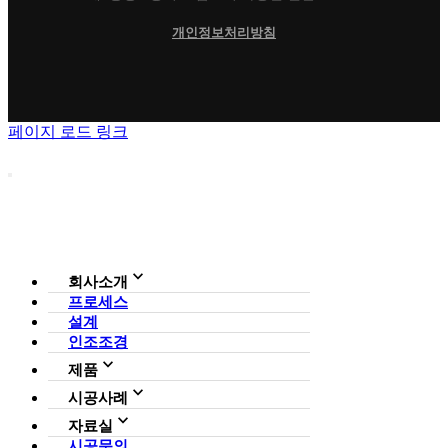
개인정보처리방침
페이지 로드 링크
회사소개
프로세스
회사소개
설계
조직도
인증현황
인조조경
CI
제품
사업영역
전체보기
가든연구소
시공사례
일루미아트리
아파트
자료실
조형물
호텔·펜션·리조트·캠핑장
시공문의
다운로드
파고라