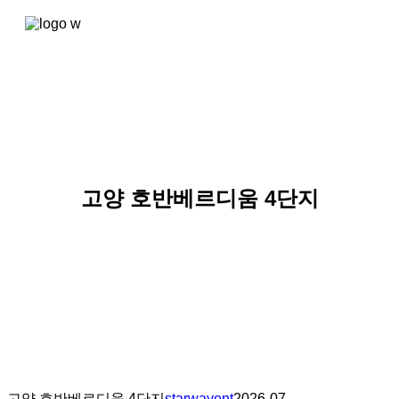
콘텐츠로
건너뛰기
고양 호반베르디움 4단지
고양 호반베르디움 4단지
starwayent
2026-07-