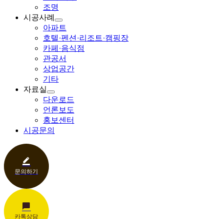
조명
시공사례
아파트
호텔·펜션·리조트·캠핑장
카페·음식점
관공서
상업공간
기타
자료실
다운로드
언론보도
홍보센터
시공문의
문의하기
카톡상담