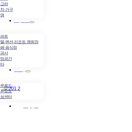
파고라
치·가구
조명
시공사례
아파트
텔·펜션·리조트·캠핑장
페·음식점
관공서
상업공간
기타
자료실
다운로드
언론보도
홍보센터
시공문의