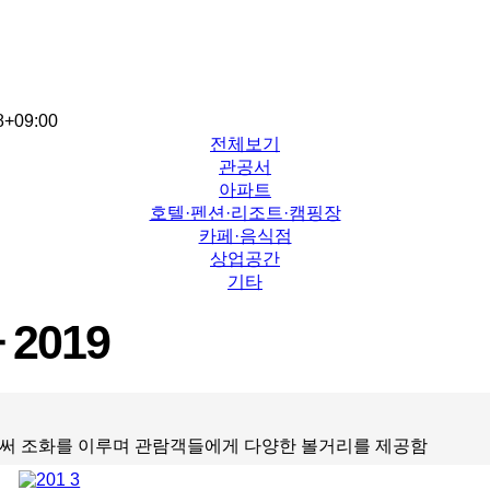
8+09:00
전체보기
관공서
아파트
호텔·펜션·리조트·캠핑장
카페·음식점
상업공간
기타
2019
 조화를 이루며 관람객들에게 다양한 볼거리를 제공함