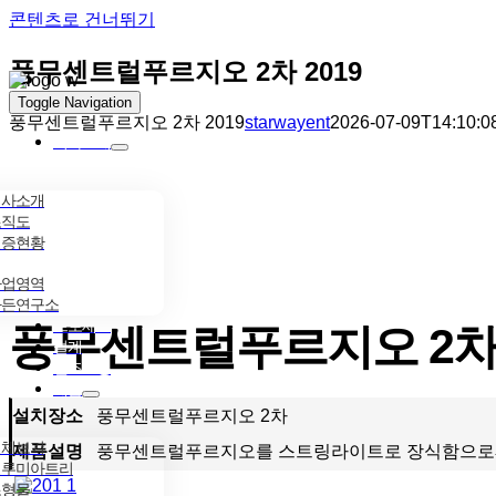
콘텐츠로 건너뛰기
풍무센트럴푸르지오 2차 2019
Toggle Navigation
풍무센트럴푸르지오 2차 2019
starwayent
2026-07-09T14:10:0
회사소개
회사소개
조직도
인증현황
사업영역
가든연구소
프로세스
풍무센트럴푸르지오 2차 
설계
인조조경
제품
설치장소
풍무센트럴푸르지오 2차
전체보기
제품설명
풍무센트럴푸르지오를 스트링라이트로 장식함으로써
일루미아트리
조형물