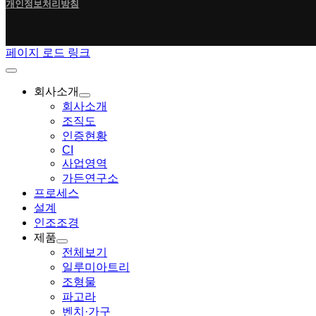
개인정보처리방침
페이지 로드 링크
회사소개
회사소개
조직도
인증현황
CI
사업영역
가든연구소
프로세스
설계
인조조경
제품
전체보기
일루미아트리
조형물
파고라
벤치·가구