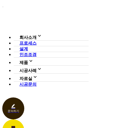
회사소개
프로세스
회사소개
설계
조직도
인증현황
인조조경
CI
제품
사업영역
전체보기
가든연구소
시공사례
일루미아트리
아파트
자료실
조형물
호텔·펜션·리조트·캠핑장
시공문의
다운로드
파고라
카페·음식점
언론보도
벤치·가구
관공서
홍보센터
조명
상업공간
기타
문의하기